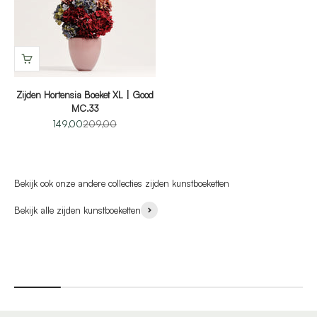
Zijden Hortensia Boeket XL | Good
MC.33
Aanbiedingsprijs
Normale prijs
149,00
209,00
Bekijk alle zijden kunstboeketten
SpringSummer Collectie