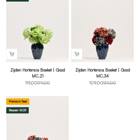
Zijden Hortensia Boeket | Good
Zijden Hortensia Boeket | Good
MC.21
MC.34
Aanbiedingsprijs
Normale prijs
Aanbiedingsprijs
Normale prijs
119,00
179,00
109,00
139,00
Premium Deal
Bespaar 60,00