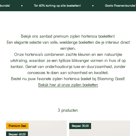
Naar inhoud
bundel
Tot 40% korting op alle boeketten!
Gratis Pioenenbundel
Menu
Zoeken
Winkel
Blooming Good
Bekijk ons aanbod premium zijden hortensia boeketten!
Een elegante selectie van volle, weelderige boeketten die je interieur direct
verrijken.
Onze hortensia’s combineren zachte kleuren en een natuurlijke
uitstraling, waardoor ze een tijdloze blikvanger vormen in huis of op
kantoor. Geniet van onderhoudsvrije luxe en duurzaamheid, zonder
concessies te doen aan schoonheid en kwaliteit.
Bestel nu jouw favoriete zijden hortensia boeket bij Blooming Good!
Bekijk hier al onze zijden boeketten
3 producten
Premium Deal
Bespaar 30,00
Bespaar 60,00