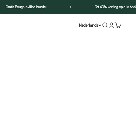
Gratis Bougainvillea bundel
Tot 40% korting op alle boeke
Zoeken
Inloggen
Winkelwa
Nederlands