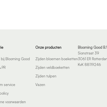
tie
Onze producten
Blooming Good B.
Sionstraat 39
bij Blooming Good
Zijden bloemen boeketten
3061 ER Rotterda
KvK 88119246
& PR
Zijden veldboeketten
Zijden tulpen
m service
Vazen
policy
ne voorwaarden